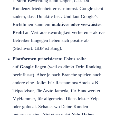
1-Stern-Bewertung kann zeigen, dass Du
Kundenzufriedenheit ernst nimmst. Google sieht
zudem, dass Du aktiv bist. Und laut Google’s
Richtlinien kann ein
inaktives oder verwaistes
Profil
an Vertrauenswürdigkeit verlieren – aktive
Betreiber hingegen heben sich positiv ab
(Stichwort: GBP ist King).
Plattformen priorisieren:
Fokus sollte
auf
Google
liegen (weil es direkt Dein Ranking
beeinflusst). Aber je nach Branche spielen auch
andere eine Rolle: Für Restaurants/Hotels z.B.
Tripadvisor, für Ärzte Jameda, für Handwerker
MyHammer, für allgemeine Dienstleister Yelp
oder golocal. Schaue, wo Deine Kunden
unterwegs sind. Siri etwa nutzt
Yelp-Daten
–